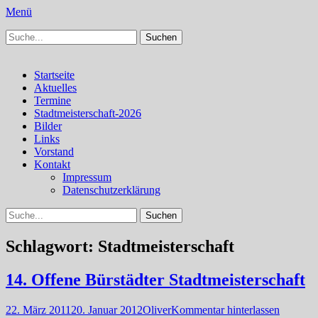
Menü
Suchen
Schachfreunde Bürstadt
Schachfreunde im Web
nach:
Facebook
Instagram
Primäres
Zum
Startseite
Inhalt
Aktuelles
Menü
springen
Termine
Stadtmeisterschaft-2026
Bilder
Links
Vorstand
Kontakt
Impressum
Datenschutzerklärung
Suchen
Suchen
nach:
Schlagwort:
Stadtmeisterschaft
14. Offene Bürstädter Stadtmeisterschaft
Veröffentlicht
Autor
22. März 2011
20. Januar 2012
Oliver
Kommentar hinterlassen