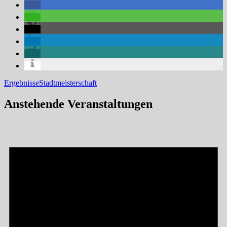
Kategorien
Schlagworte
Ergebnisse
Stadtmeisterschaft
Anstehende Veranstaltungen