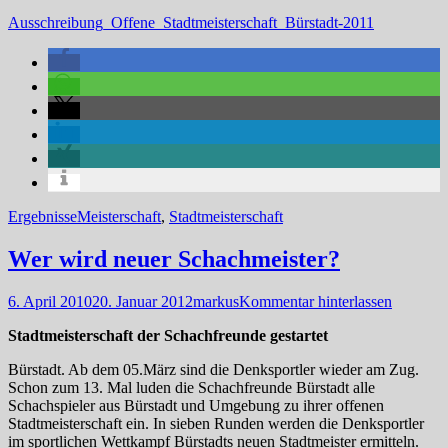
am
Ausschreibung_Offene_Stadtmeisterschaft_Bürstadt-2011
Kategorien
Schlagworte
Ergebnisse
Meisterschaft
,
Stadtmeisterschaft
Wer wird neuer Schachmeister?
Veröffentlicht
Autor
6. April 2010
20. Januar 2012
markus
Kommentar hinterlassen
am
Stadtmeisterschaft der Schachfreunde gestartet
Bürstadt. Ab dem 05.März sind die Denksportler wieder am Zug.
Schon zum 13. Mal luden die Schachfreunde Bürstadt alle
Schachspieler aus Bürstadt und Umgebung zu ihrer offenen
Stadtmeisterschaft ein. In sieben Runden werden die Denksportler
im sportlichen Wettkampf Bürstadts neuen Stadtmeister ermitteln.