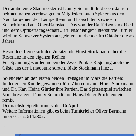
Der amtierende Stadtmeister ist Danny Schmidt. In diesem Jahren
nehmen neben vereinseigenen Mitgliedern auch Spieler aus den
Nachbargemeinden Lampertheim und Lorsch teil sowie ein
Schachfreund aus Ober-Ramstadt. Das von der Raiffeisenbank Ried
und dem Optikerfachgeschäft „Brillenschlange“ unterstützte Turnier
wird im Schweizer System ausgetragen und endet im Oktober dieses
Jahres.
Besonders freute sich der Vorsitzende Horst Stockmann über die
Resonanz in den eigenen Reihen.
Für Spannung würden neben der Zwei-Punkte-Regelung auch die
Gäste aus der Umgebung sorgen, fügte Stockmann hinzu.
So endeten an den ersten beiden Freitagen im März die Partien:
In der ersten Runde gewannen Jörn Zimmermann, Horst Stockmann
und Dr. Karl-Heinz Gürtler ihre Partien. Das Spitzenspiel zwischen
Vorjahressieger Danny Schmidt und Hans-Dieter Pracht endete
remis.
Der nächste Spieltermin ist der 16 April.
Weitere Informationen gibt es beim Turnierleiter Oliver Barmann
unter 0151/26142802.
ts