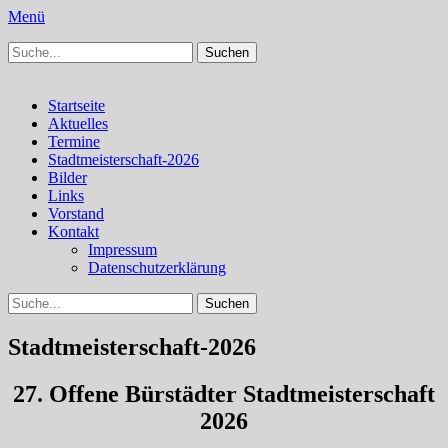
Menü
Suchen
Schachfreunde Bürstadt
Schachfreunde im Web
nach:
Facebook
Instagram
Primäres
Zum
Startseite
Inhalt
Aktuelles
Menü
springen
Termine
Stadtmeisterschaft-2026
Bilder
Links
Vorstand
Kontakt
Impressum
Datenschutzerklärung
Suchen
Suchen
nach:
Stadtmeisterschaft-2026
27. Offene Bürstädter Stadtmeisterschaft
2026