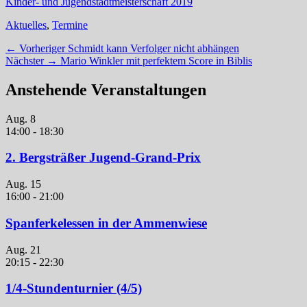
Kinder- und Jugendstadtmeisterschaft 2019
Kategorien
Aktuelles
,
Termine
Beitragsnavigation
Vorheriger
← Vorheriger
Schmidt kann Verfolger nicht abhängen
Nächster
Beitrag:
Nächster →
Mario Winkler mit perfektem Score in Biblis
Beitrag:
Anstehende Veranstaltungen
Aug.
8
14:00
-
18:30
2. Bergsträßer Jugend-Grand-Prix
Aug.
15
16:00
-
21:00
Spanferkelessen in der Ammenwiese
Aug.
21
20:15
-
22:30
1/4-Stundenturnier (4/5)