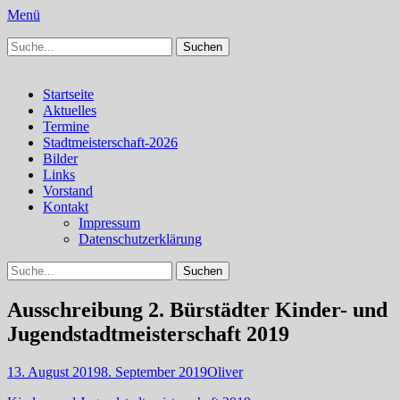
Menü
Suchen
Schachfreunde Bürstadt
Schachfreunde im Web
nach:
Facebook
Instagram
Primäres
Zum
Startseite
Inhalt
Aktuelles
Menü
springen
Termine
Stadtmeisterschaft-2026
Bilder
Links
Vorstand
Kontakt
Impressum
Datenschutzerklärung
Suchen
Suchen
nach:
Ausschreibung 2. Bürstädter Kinder- und
Jugendstadtmeisterschaft 2019
Veröffentlicht
Autor
13. August 2019
8. September 2019
Oliver
am