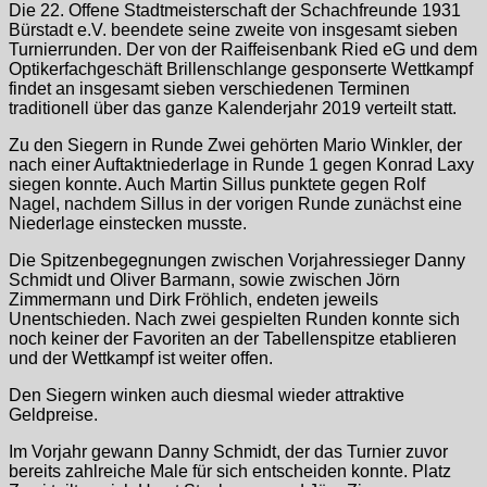
Die 22. Offene Stadtmeisterschaft der Schachfreunde 1931
Bürstadt e.V. beendete seine zweite von insgesamt sieben
Turnierrunden. Der von der Raiffeisenbank Ried eG und dem
Optikerfachgeschäft Brillenschlange gesponserte Wettkampf
findet an insgesamt sieben verschiedenen Terminen
traditionell über das ganze Kalenderjahr 2019 verteilt statt.
Zu den Siegern in Runde Zwei gehörten Mario Winkler, der
nach einer Auftaktniederlage in Runde 1 gegen Konrad Laxy
siegen konnte. Auch Martin Sillus punktete gegen Rolf
Nagel, nachdem Sillus in der vorigen Runde zunächst eine
Niederlage einstecken musste.
Die Spitzenbegegnungen zwischen Vorjahressieger Danny
Schmidt und Oliver Barmann, sowie zwischen Jörn
Zimmermann und Dirk Fröhlich, endeten jeweils
Unentschieden. Nach zwei gespielten Runden konnte sich
noch keiner der Favoriten an der Tabellenspitze etablieren
und der Wettkampf ist weiter offen.
Den Siegern winken auch diesmal wieder attraktive
Geldpreise.
Im Vorjahr gewann Danny Schmidt, der das Turnier zuvor
bereits zahlreiche Male für sich entscheiden konnte. Platz