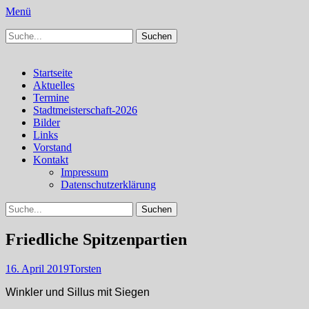
Menü
Suchen
Schachfreunde Bürstadt
Schachfreunde im Web
nach:
Facebook
Instagram
Primäres
Zum
Startseite
Inhalt
Aktuelles
Menü
springen
Termine
Stadtmeisterschaft-2026
Bilder
Links
Vorstand
Kontakt
Impressum
Datenschutzerklärung
Suchen
Suchen
nach:
Friedliche Spitzenpartien
Veröffentlicht
Autor
16. April 2019
Torsten
am
Winkler und Sillus mit Siegen