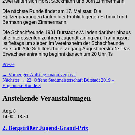
Zwei teilten sich Horst Stockmann und Jörn Zimmermann.
Die nächste Runde findet am 17. Mai statt. Die
Spitzenpaarungen lauten hier Fröhlich gegen Schmidt und
Barmann gegen Zimmermann.
Die Schachfreunde 1931 Bürstadt e.V. laden darüber hinaus
alle Interessenten zu ihrem Jugendtraining ein. Trainingsort
ist freitags um sieben im Vereinsheim der Schachfreunde
Bürstadt, Alte Schillerschule, Zugang Augustinerstraße.
Das
Erwachsenentraining beginnt danach um 20 Uhr. Ts
Kategorien
Presse
Beitragsnavigation
Vorheriger
← Vorheriger
Aufstieg knapp verpasst
Nächster
Beitrag:
Nächster →
22. Offene Stadtmeisterschaft Bürstadt 2019 –
Beitrag:
Ergebnisse Runde 3
Anstehende Veranstaltungen
Aug.
8
14:00
-
18:30
2. Bergsträßer Jugend-Grand-Prix