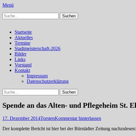
Menü
Suchen
Schachfreunde Bürstadt
Schachfreunde im Web
nach:
Facebook
Instagram
Primäres
Zum
Startseite
Inhalt
Aktuelles
Menü
springen
Termine
Stadtmeisterschaft-2026
Bilder
Links
Vorstand
Kontakt
Impressum
Datenschutzerklärung
Suchen
Suchen
nach:
Spende an das Alten- und Pflegeheim St. E
Veröffentlicht
Autor
17. Dezember 2014
Torsten
Kommentar hinterlassen
am
Der komplette Bericht ist hier bei der Bürstädter Zeitung nachzulesen: