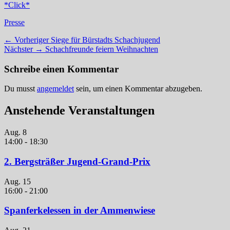
*Click*
Kategorien
Presse
Beitragsnavigation
Vorheriger
← Vorheriger
Siege für Bürstadts Schachjugend
Nächster
Beitrag:
Nächster →
Schachfreunde feiern Weihnachten
Beitrag:
Schreibe einen Kommentar
Du musst
angemeldet
sein, um einen Kommentar abzugeben.
Anstehende Veranstaltungen
Aug.
8
14:00
-
18:30
2. Bergsträßer Jugend-Grand-Prix
Aug.
15
16:00
-
21:00
Spanferkelessen in der Ammenwiese