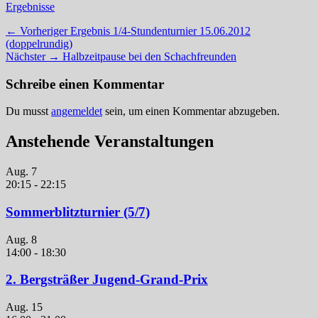
Kategorien
Ergebnisse
Beitragsnavigation
Vorheriger
← Vorheriger
Ergebnis 1/4-Stundenturnier 15.06.2012
Beitrag:
(doppelrundig)
Nächster
Nächster →
Halbzeitpause bei den Schachfreunden
Beitrag:
Schreibe einen Kommentar
Du musst
angemeldet
sein, um einen Kommentar abzugeben.
Anstehende Veranstaltungen
Aug.
7
20:15
-
22:15
Sommerblitzturnier (5/7)
Aug.
8
14:00
-
18:30
2. Bergsträßer Jugend-Grand-Prix
Aug.
15