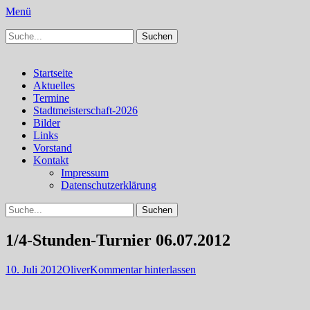
Menü
Suchen
Schachfreunde Bürstadt
Schachfreunde im Web
nach:
Facebook
Instagram
Primäres
Zum
Startseite
Inhalt
Aktuelles
Menü
springen
Termine
Stadtmeisterschaft-2026
Bilder
Links
Vorstand
Kontakt
Impressum
Datenschutzerklärung
Suchen
Suchen
nach:
1/4-Stunden-Turnier 06.07.2012
Veröffentlicht
Autor
10. Juli 2012
Oliver
Kommentar hinterlassen
am