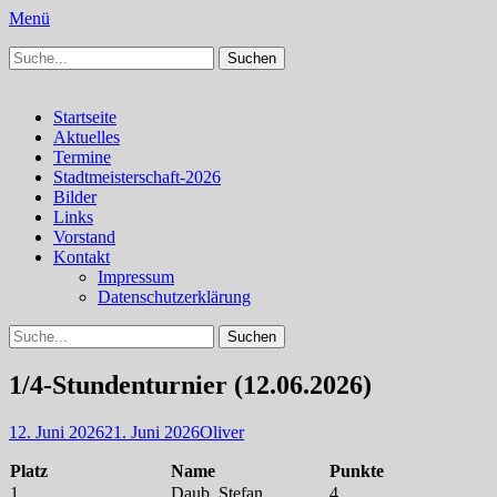
Menü
Suchen
Schachfreunde Bürstadt
Schachfreunde im Web
nach:
Facebook
Instagram
Primäres
Zum
Startseite
Inhalt
Aktuelles
Menü
springen
Termine
Stadtmeisterschaft-2026
Bilder
Links
Vorstand
Kontakt
Impressum
Datenschutzerklärung
Suchen
Suchen
nach:
1/4-Stundenturnier (12.06.2026)
Veröffentlicht
Autor
12. Juni 2026
21. Juni 2026
Oliver
am
Platz
Name
Punkte
1.
Daub, Stefan
4