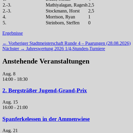
2.-3.
Mathiyalagan, Ragesh
2,5
2.-3.
Stockmann, Horst
2,5
4.
Morrison, Ryan
1
5.
Steinborn, Steffen
0
Kategorien
Ergebnisse
Beitragsnavigation
Vorheriger
← Vorheriger
Stadtmeisterschaft Runde 4 – Paarungen (28.08.2026)
Nächster
Beitrag:
Nächster →
Jahreswertung 2026 1/4-Stunden-Turniere
Beitrag:
Anstehende Veranstaltungen
Aug.
8
14:00
-
18:30
2. Bergsträßer Jugend-Grand-Prix
Aug.
15
16:00
-
21:00
Spanferkelessen in der Ammenwiese
Aug.
21