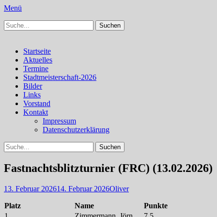
Menü
Suchen
Schachfreunde Bürstadt
Schachfreunde im Web
nach:
Facebook
Instagram
Primäres
Zum
Startseite
Inhalt
Aktuelles
Menü
springen
Termine
Stadtmeisterschaft-2026
Bilder
Links
Vorstand
Kontakt
Impressum
Datenschutzerklärung
Suchen
Suchen
nach:
Fastnachtsblitzturnier (FRC) (13.02.2026)
Veröffentlicht
Autor
13. Februar 2026
14. Februar 2026
Oliver
am
Platz
Name
Punkte
1.
Zimmermann, Jörn
7,5