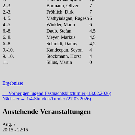
2.-3.
Barmann, Oliver
7
2.-3.
Fröhlich, Dirk
7
4.-5.
Mathyialagan, Ragesh
6
4.-5.
Winkler, Mario
6
6.-8.
Daub, Stefan
4,5
6.-8.
Meyer, Markus
4,5
6.-8.
Schmidt, Danny
4,5
9.-10.
Kandeepan, Seyon
4
9.-10.
Stockmann, Horst
4
11.
Sillus, Martin
0
Kategorien
Ergebnisse
Beitragsnavigation
Vorheriger
← Vorheriger
Jugend-Fastnachtsblitzturnier (13.02.2026)
Nächster
Beitrag:
Nächster →
1/4-Stunden-Turnier (27.03.2026)
Beitrag:
Anstehende Veranstaltungen
Aug.
7
20:15
-
22:15