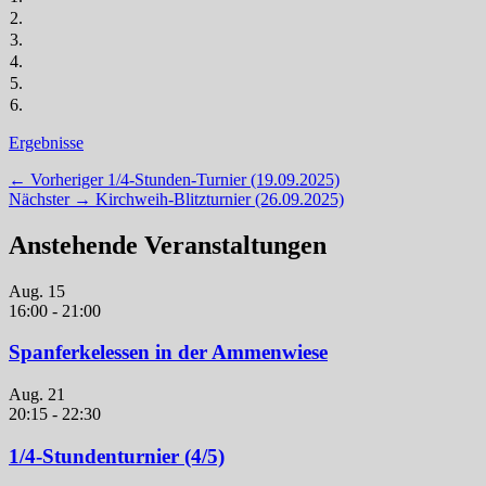
2.
3.
4.
5.
6.
Kategorien
Ergebnisse
Beitragsnavigation
Vorheriger
← Vorheriger
1/4-Stunden-Turnier (19.09.2025)
Nächster
Beitrag:
Nächster →
Kirchweih-Blitzturnier (26.09.2025)
Beitrag:
Anstehende Veranstaltungen
Aug.
15
16:00
-
21:00
Spanferkelessen in der Ammenwiese
Aug.
21
20:15
-
22:30
1/4-Stundenturnier (4/5)