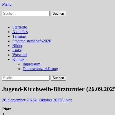
Menü
Suchen
Schachfreunde Bürstadt
Schachfreunde im Web
nach:
Facebook
Instagram
Primäres
Zum
Startseite
Inhalt
Aktuelles
Menü
springen
Termine
Stadtmeisterschaft-2026
Bilder
Links
Vorstand
Kontakt
Impressum
Datenschutzerklärung
Suchen
Suchen
nach:
Jugend-Kirchweih-Blitzturnier (26.09.202
Veröffentlicht
Autor
26. September 2025
2. Oktober 2025
Oliver
am
Platz
1.