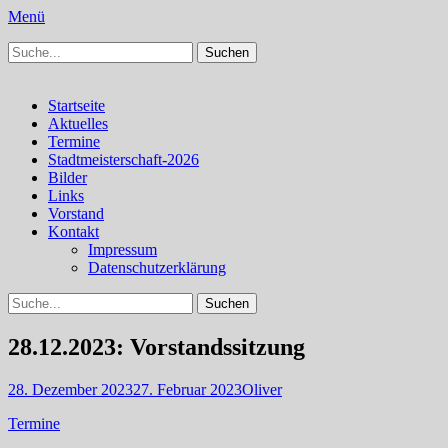
Menü
Suchen
Schachfreunde Bürstadt
Schachfreunde im Web
nach:
Facebook
Instagram
Primäres
Zum
Startseite
Inhalt
Aktuelles
Menü
springen
Termine
Stadtmeisterschaft-2026
Bilder
Links
Vorstand
Kontakt
Impressum
Datenschutzerklärung
Suchen
Suchen
nach:
28.12.2023: Vorstandssitzung
Veröffentlicht
Autor
28. Dezember 2023
27. Februar 2023
Oliver
am
Kategorien
Termine