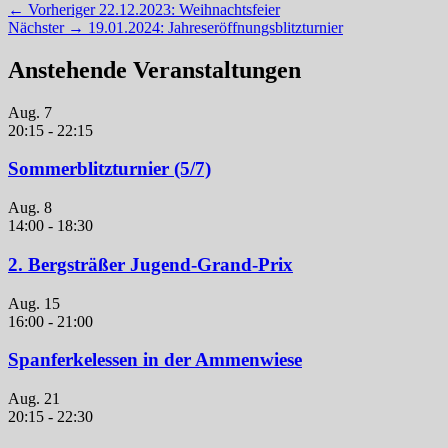
Beitragsnavigation
Vorheriger
← Vorheriger
22.12.2023: Weihnachtsfeier
Nächster
Beitrag:
Nächster →
19.01.2024: Jahreseröffnungsblitzturnier
Beitrag:
Anstehende Veranstaltungen
Aug.
7
20:15
-
22:15
Sommerblitzturnier (5/7)
Aug.
8
14:00
-
18:30
2. Bergsträßer Jugend-Grand-Prix
Aug.
15
16:00
-
21:00
Spanferkelessen in der Ammenwiese
Aug.
21
20:15
-
22:30