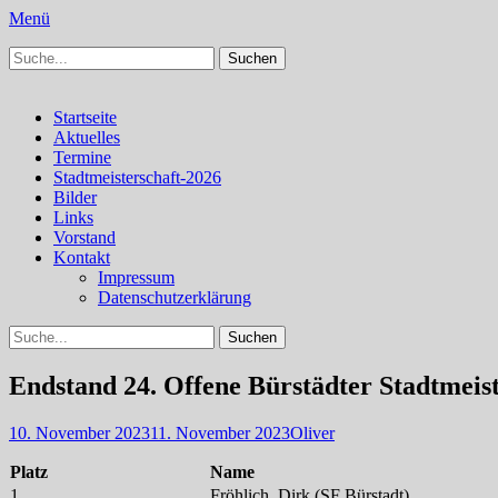
Menü
Suchen
Schachfreunde Bürstadt
Schachfreunde im Web
nach:
Facebook
Instagram
Primäres
Zum
Startseite
Inhalt
Aktuelles
Menü
springen
Termine
Stadtmeisterschaft-2026
Bilder
Links
Vorstand
Kontakt
Impressum
Datenschutzerklärung
Suchen
Suchen
nach:
Endstand 24. Offene Bürstädter Stadtmeist
Veröffentlicht
Autor
10. November 2023
11. November 2023
Oliver
am
Platz
Name
1.
Fröhlich, Dirk (SF Bürstadt)