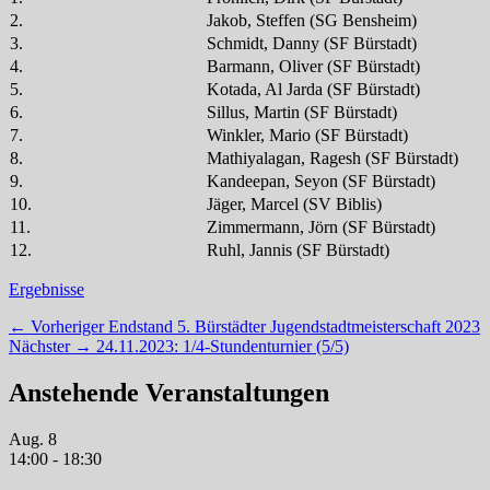
2.
Jakob, Steffen (SG Bensheim)
3.
Schmidt, Danny (SF Bürstadt)
4.
Barmann, Oliver (SF Bürstadt)
5.
Kotada, Al Jarda (SF Bürstadt)
6.
Sillus, Martin (SF Bürstadt)
7.
Winkler, Mario (SF Bürstadt)
8.
Mathiyalagan, Ragesh (SF Bürstadt)
9.
Kandeepan, Seyon (SF Bürstadt)
10.
Jäger, Marcel (SV Biblis)
11.
Zimmermann, Jörn (SF Bürstadt)
12.
Ruhl, Jannis (SF Bürstadt)
Kategorien
Ergebnisse
Beitragsnavigation
Vorheriger
← Vorheriger
Endstand 5. Bürstädter Jugendstadtmeisterschaft 2023
Nächster
Beitrag:
Nächster →
24.11.2023: 1/4-Stundenturnier (5/5)
Beitrag:
Anstehende Veranstaltungen
Aug.
8
14:00
-
18:30