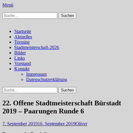
Menü
Suchen
Schachfreunde Bürstadt
Schachfreunde im Web
nach:
Facebook
Instagram
Primäres
Zum
Startseite
Inhalt
Aktuelles
Menü
springen
Termine
Stadtmeisterschaft-2026
Bilder
Links
Vorstand
Kontakt
Impressum
Datenschutzerklärung
Suchen
Suchen
nach:
22. Offene Stadtmeisterschaft Bürstadt
2019 – Paarungen Runde 6
Veröffentlicht
Autor
7. September 2019
16. September 2019
Oliver
am