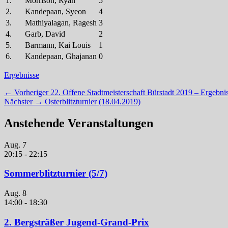
1.
Morrison, Ryan
5
2.
Kandepaan, Syeon
4
3.
Mathiyalagan, Ragesh
3
4.
Garb, David
2
5.
Barmann, Kai Louis
1
6.
Kandepaan, Ghajanan
0
Kategorien
Ergebnisse
Beitragsnavigation
Vorheriger
← Vorheriger
22. Offene Stadtmeisterschaft Bürstadt 2019 – Ergebn
Nächster
Beitrag:
Nächster →
Osterblitzturnier (18.04.2019)
Beitrag:
Anstehende Veranstaltungen
Aug.
7
20:15
-
22:15
Sommerblitzturnier (5/7)
Aug.
8
14:00
-
18:30
2. Bergsträßer Jugend-Grand-Prix