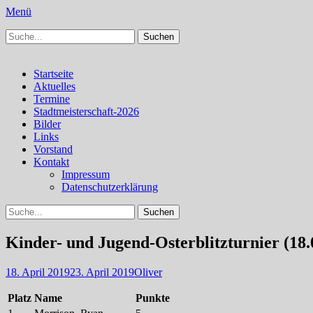
Menü
Suchen
Schachfreunde Bürstadt
Schachfreunde im Web
nach:
Facebook
Instagram
Primäres
Zum
Startseite
Inhalt
Aktuelles
Menü
springen
Termine
Stadtmeisterschaft-2026
Bilder
Links
Vorstand
Kontakt
Impressum
Datenschutzerklärung
Suchen
Suchen
nach:
Kinder- und Jugend-Osterblitzturnier (18.
Veröffentlicht
Autor
18. April 2019
23. April 2019
Oliver
am
Platz
Name
Punkte