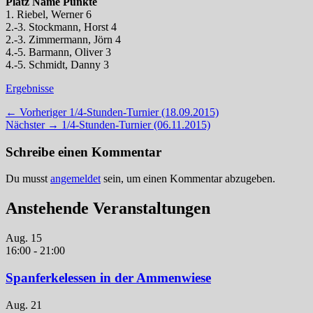
Platz Name Punkte
1. Riebel, Werner 6
2.-3. Stockmann, Horst 4
2.-3. Zimmermann, Jörn 4
4.-5. Barmann, Oliver 3
4.-5. Schmidt, Danny 3
Kategorien
Ergebnisse
Beitragsnavigation
Vorheriger
← Vorheriger
1/4-Stunden-Turnier (18.09.2015)
Nächster
Beitrag:
Nächster →
1/4-Stunden-Turnier (06.11.2015)
Beitrag:
Schreibe einen Kommentar
Du musst
angemeldet
sein, um einen Kommentar abzugeben.
Anstehende Veranstaltungen
Aug.
15
16:00
-
21:00
Spanferkelessen in der Ammenwiese
Aug.
21