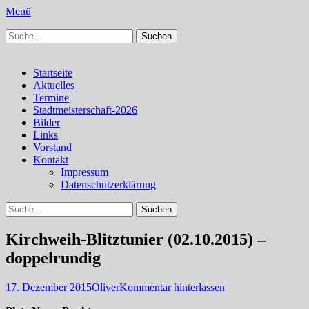
Menü
Suchen
Schachfreunde Bürstadt
Schachfreunde im Web
nach:
Facebook
Instagram
Primäres
Zum
Startseite
Inhalt
Aktuelles
Menü
springen
Termine
Stadtmeisterschaft-2026
Bilder
Links
Vorstand
Kontakt
Impressum
Datenschutzerklärung
Suchen
Suchen
nach:
Kirchweih-Blitztunier (02.10.2015) –
doppelrundig
Veröffentlicht
Autor
17. Dezember 2015
Oliver
Kommentar hinterlassen
am