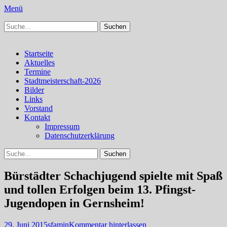
Menü
Suchen
Schachfreunde Bürstadt
Schachfreunde im Web
nach:
Facebook
Instagram
Primäres
Zum
Startseite
Inhalt
Aktuelles
Menü
springen
Termine
Stadtmeisterschaft-2026
Bilder
Links
Vorstand
Kontakt
Impressum
Datenschutzerklärung
Suchen
Suchen
nach:
Bürstädter Schachjugend spielte mit Spaß
und tollen Erfolgen beim 13. Pfingst-
Jugendopen in Gernsheim!
Veröffentlicht
Autor
29. Juni 2015
sfamin
Kommentar hinterlassen