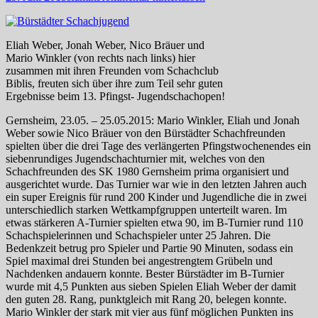
am
Eliah Weber, Jonah Weber, Nico Bräuer und
Mario Winkler (von rechts nach links) hier
zusammen mit ihren Freunden vom Schachclub
Biblis, freuten sich über ihre zum Teil sehr guten
Ergebnisse beim 13. Pfingst- Jugendschachopen!
Gernsheim, 23.05. – 25.05.2015: Mario Winkler, Eliah und Jonah
Weber sowie Nico Bräuer von den Bürstädter Schachfreunden
spielten über die drei Tage des verlängerten Pfingstwochenendes ein
siebenrundiges Jugendschachturnier mit, welches von den
Schachfreunden des SK 1980 Gernsheim prima organisiert und
ausgerichtet wurde. Das Turnier war wie in den letzten Jahren auch
ein super Ereignis für rund 200 Kinder und Jugendliche die in zwei
unterschiedlich starken Wettkampfgruppen unterteilt waren. Im
etwas stärkeren A-Turnier spielten etwa 90, im B-Turnier rund 110
Schachspielerinnen und Schachspieler unter 25 Jahren. Die
Bedenkzeit betrug pro Spieler und Partie 90 Minuten, sodass ein
Spiel maximal drei Stunden bei angestrengtem Grübeln und
Nachdenken andauern konnte. Bester Bürstädter im B-Turnier
wurde mit 4,5 Punkten aus sieben Spielen Eliah Weber der damit
den guten 28. Rang, punktgleich mit Rang 20, belegen konnte.
Mario Winkler der stark mit vier aus fünf möglichen Punkten ins