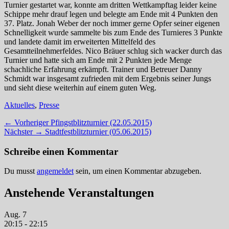
Turnier gestartet war, konnte am dritten Wettkampftag leider keine
Schippe mehr drauf legen und belegte am Ende mit 4 Punkten den
37. Platz. Jonah Weber der noch immer gerne Opfer seiner eigenen
Schnelligkeit wurde sammelte bis zum Ende des Turnieres 3 Punkte
und landete damit im erweiterten Mittelfeld des
Gesamtteilnehmerfeldes. Nico Bräuer schlug sich wacker durch das
Turnier und hatte sich am Ende mit 2 Punkten jede Menge
schachliche Erfahrung erkämpft. Trainer und Betreuer Danny
Schmidt war insgesamt zufrieden mit dem Ergebnis seiner Jungs
und sieht diese weiterhin auf einem guten Weg.
Kategorien
Aktuelles
,
Presse
Beitragsnavigation
Vorheriger
← Vorheriger
Pfingstblitzturnier (22.05.2015)
Nächster
Beitrag:
Nächster →
Stadtfestblitzturnier (05.06.2015)
Beitrag:
Schreibe einen Kommentar
Du musst
angemeldet
sein, um einen Kommentar abzugeben.
Anstehende Veranstaltungen
Aug.
7
20:15
-
22:15