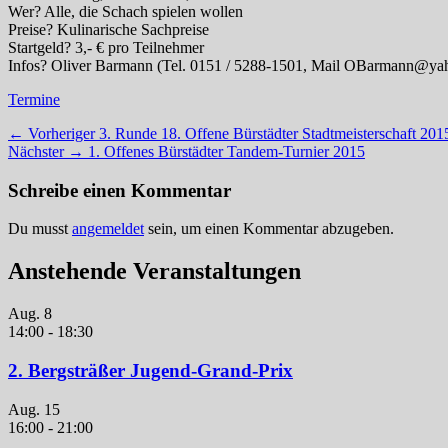
Wer? Alle, die Schach spielen wollen
Preise? Kulinarische Sachpreise
Startgeld? 3,- € pro Teilnehmer
Infos? Oliver Barmann (Tel. 0151 / 5288-1501, Mail OBarmann@ya
Kategorien
Termine
Beitragsnavigation
Vorheriger
← Vorheriger
3. Runde 18. Offene Bürstädter Stadtmeisterschaft 201
Nächster
Beitrag:
Nächster →
1. Offenes Bürstädter Tandem-Turnier 2015
Beitrag:
Schreibe einen Kommentar
Du musst
angemeldet
sein, um einen Kommentar abzugeben.
Anstehende Veranstaltungen
Aug.
8
14:00
-
18:30
2. Bergsträßer Jugend-Grand-Prix
Aug.
15
16:00
-
21:00