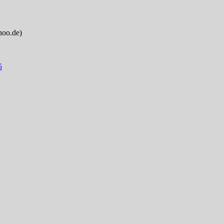
hoo.de)
5