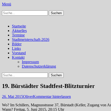
Menü
Suchen
Schachfreunde Bürstadt
Schachfreunde im Web
nach:
Facebook
Instagram
Primäres
Zum
Startseite
Inhalt
Aktuelles
Menü
springen
Termine
Stadtmeisterschaft-2026
Bilder
Links
Vorstand
Kontakt
Impressum
Datenschutzerklärung
Suchen
Suchen
nach:
19. Bürstädter Stadtfest-Blitzturnier
Veröffentlicht
Autor
26. Mai 2015
Oliver
Kommentar hinterlassen
am
Wo? Im Schillers, Magnusstrasse 37, Bürstadt (Keller, Zugang von Au
Wann? Freitag, 5. Juni 2015, 20:15 Uhr