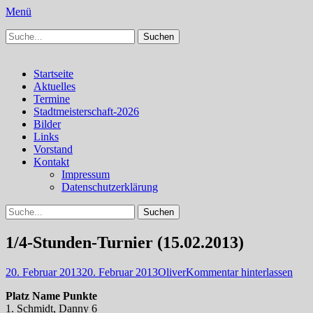
Menü
Suchen
Schachfreunde Bürstadt
Schachfreunde im Web
nach:
Facebook
Instagram
Primäres
Zum
Startseite
Inhalt
Aktuelles
Menü
springen
Termine
Stadtmeisterschaft-2026
Bilder
Links
Vorstand
Kontakt
Impressum
Datenschutzerklärung
Suchen
Suchen
nach:
1/4-Stunden-Turnier (15.02.2013)
Veröffentlicht
Autor
20. Februar 2013
20. Februar 2013
Oliver
Kommentar hinterlassen
am
Platz Name Punkte
1. Schmidt, Danny 6