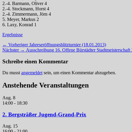
2.-4. Barmann, Oliver 4
2.-4. Stockmann, Horst 4
2.-4. Zimmermann, Jörn 4
5. Meyer, Markus 2
6. Laxy, Konrad 1
Kategorien
Ergebnisse
Beitragsnavigation
Vorheriger
← Vorheriger
Jahreseröffnungsblitzturnier (18.01.2013)
Nächster
Beitrag:
Nächster →
Ausschreibung 16. Offene Bürstädter Stadtmeisterschaft
Beitrag:
Schreibe einen Kommentar
Du musst
angemeldet
sein, um einen Kommentar abzugeben.
Anstehende Veranstaltungen
Aug.
8
14:00
-
18:30
2. Bergsträßer Jugend-Grand-Prix
Aug.
15
16:00
-
21:00