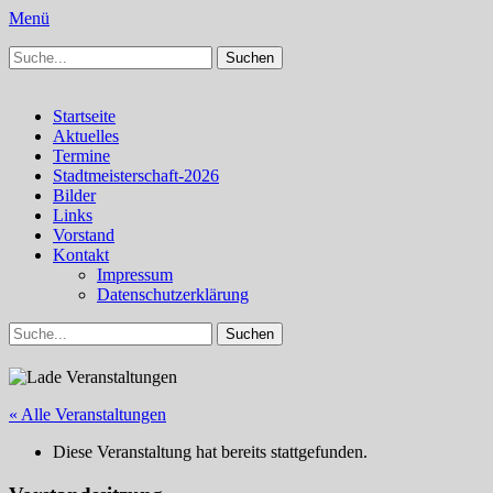
Menü
Suchen
Schachfreunde Bürstadt
Schachfreunde im Web
nach:
Facebook
Instagram
Primäres
Zum
Startseite
Inhalt
Aktuelles
Menü
springen
Termine
Stadtmeisterschaft-2026
Bilder
Links
Vorstand
Kontakt
Impressum
Datenschutzerklärung
Suchen
Suchen
nach:
« Alle Veranstaltungen
Diese Veranstaltung hat bereits stattgefunden.