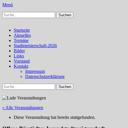
Menü
Suchen
Schachfreunde Bürstadt
Schachfreunde im Web
nach:
Facebook
Instagram
Primäres
Zum
Startseite
Inhalt
Aktuelles
Menü
springen
Termine
Stadtmeisterschaft-2026
Bilder
Links
Vorstand
Kontakt
Impressum
Datenschutzerklärung
Suchen
Suchen
nach:
« Alle Veranstaltungen
Diese Veranstaltung hat bereits stattgefunden.