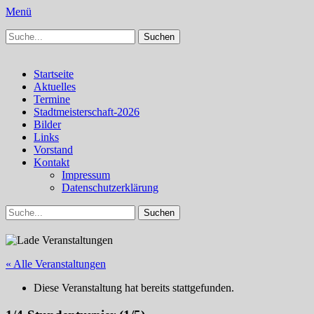
Menü
Suchen
Schachfreunde Bürstadt
Schachfreunde im Web
nach:
Facebook
Instagram
Primäres
Zum
Startseite
Inhalt
Aktuelles
Menü
springen
Termine
Stadtmeisterschaft-2026
Bilder
Links
Vorstand
Kontakt
Impressum
Datenschutzerklärung
Suchen
Suchen
nach:
« Alle Veranstaltungen
Diese Veranstaltung hat bereits stattgefunden.