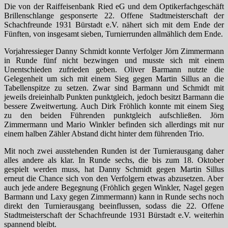
Die von der Raiffeisenbank Ried eG und dem Optikerfachgeschäft
Brillenschlange gesponserte 22. Offene Stadtmeisterschaft der
Schachfreunde 1931 Bürstadt e.V.
nähert sich mit dem Ende der
Fünften, von insgesamt sieben, Turnierrunden allmählich dem Ende.
Vorjahressieger Danny Schmidt konnte Verfolger Jörn Zimmermann
in Runde fünf nicht bezwingen und musste sich mit einem
Unentschieden zufrieden geben. Oliver Barmann nutzte die
Gelegenheit um sich mit einem Sieg gegen Martin Sillus an die
Tabellenspitze zu setzen. Zwar sind Barmann und Schmidt mit
jeweils dreieinhalb Punkten punktgleich, jedoch besitzt Barmann die
bessere Zweitwertung. Auch Dirk Fröhlich konnte mit einem Sieg
zu den beiden Führenden punktgleich aufschließen. Jörn
Zimmermann und Mario Winkler befinden sich allerdings mit nur
einem halben Zähler Abstand dicht hinter dem führenden Trio.
Mit noch
zwei
ausstehenden Runden ist der Turnierausgang
daher
alles andere als klar
. In Runde
sechs
, die bis zum 18. Oktober
gespielt werden muss,
hat Danny Schmidt gegen
Martin Sillus
erneut die Chance sich von den Verfolgern etwas abzusetzen.
Aber
auch jede andere Begegnung (
Fröhlich
gegen
Winkler
,
Nagel
gegen
Barmann
und
Laxy
gegen
Zimmermann
) kann in Runde sechs noch
direkt den Turnierausgang beeinflussen, sodass die 22. Offene
Stadtmeisterschaft der Schachfreunde 1931 Bürstadt e.V. weiterhin
spannend bleibt.