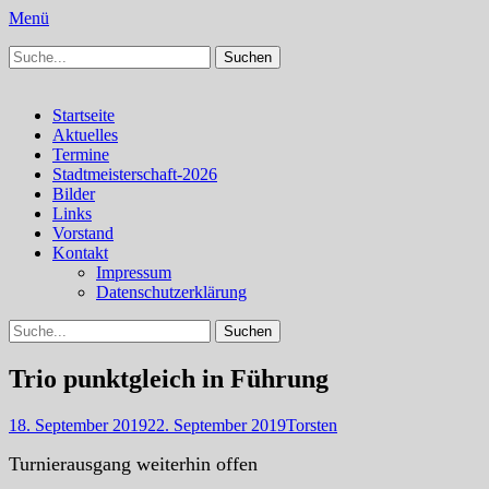
Menü
Suchen
Schachfreunde Bürstadt
Schachfreunde im Web
nach:
Facebook
Instagram
Primäres
Zum
Startseite
Inhalt
Aktuelles
Menü
springen
Termine
Stadtmeisterschaft-2026
Bilder
Links
Vorstand
Kontakt
Impressum
Datenschutzerklärung
Suchen
Suchen
nach:
Trio punktgleich in Führung
Veröffentlicht
Autor
18. September 2019
22. September 2019
Torsten
am
Turnierausgang weiterhin offen