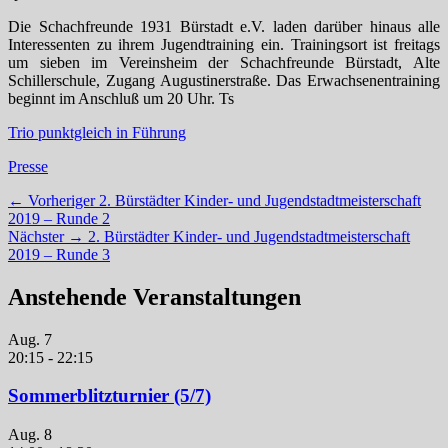
Die Schachfreunde 1931 Bürstadt e.V. laden darüber hinaus alle
Interessenten zu ihrem Jugendtraining ein. Trainingsort ist freitags
um sieben im Vereinsheim der Schachfreunde Bürstadt, Alte
Schillerschule, Zugang Augustinerstraße.
Das Erwachsenentraining
beginnt im Anschluß um 20 Uhr. Ts
Trio punktgleich in Führung
Kategorien
Presse
Beitragsnavigation
Vorheriger
← Vorheriger
2. Bürstädter Kinder- und Jugendstadtmeisterschaft
Beitrag:
2019 – Runde 2
Nächster
Nächster →
2. Bürstädter Kinder- und Jugendstadtmeisterschaft
Beitrag:
2019 – Runde 3
Anstehende Veranstaltungen
Aug.
7
20:15
-
22:15
Sommerblitzturnier (5/7)
Aug.
8